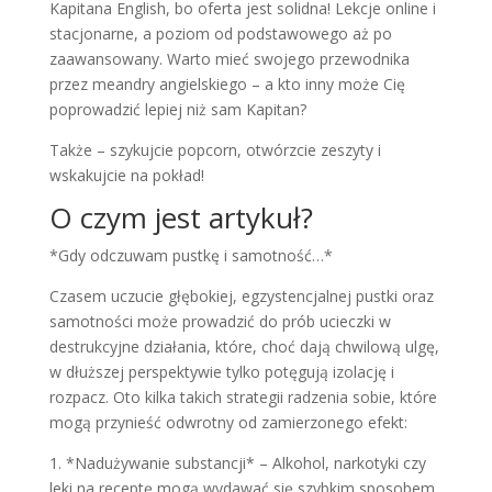
Kapitana English, bo oferta jest solidna! Lekcje online i
stacjonarne, a poziom od podstawowego aż po
zaawansowany. Warto mieć swojego przewodnika
przez meandry angielskiego – a kto inny może Cię
poprowadzić lepiej niż sam Kapitan?
Także – szykujcie popcorn, otwórzcie zeszyty i
wskakujcie na pokład!
O czym jest artykuł?
*Gdy odczuwam pustkę i samotność…*
Czasem uczucie głębokiej, egzystencjalnej pustki oraz
samotności może prowadzić do prób ucieczki w
destrukcyjne działania, które, choć dają chwilową ulgę,
w dłuższej perspektywie tylko potęgują izolację i
rozpacz. Oto kilka takich strategii radzenia sobie, które
mogą przynieść odwrotny od zamierzonego efekt:
1. *Nadużywanie substancji* – Alkohol, narkotyki czy
leki na receptę mogą wydawać się szybkim sposobem