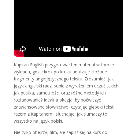
Kapitan English przygotował ten materiał w formie
wykładu, gdzie krok po kroku analizuje złożone
fragmenty anglojęzycznego tekstu. Zrozumieć, jak
język angielski radzi sobie z wyrażeniem uczuć takich
jak pustka, samotność, oraz różne metody ich
rozładowania? Idealna okazja, by poćwiczyć
zaawansowane słownictwo, czytając głęboki tekst
razem z Kapitanem i słuchając, jak tłumaczy to
wszystko na język polski.
Nie tylko obejrzyj film, ale zapisz się na kurs do