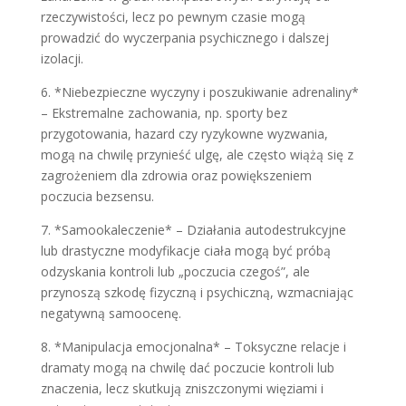
rzeczywistości, lecz po pewnym czasie mogą
prowadzić do wyczerpania psychicznego i dalszej
izolacji.
6. *Niebezpieczne wyczyny i poszukiwanie adrenaliny*
– Ekstremalne zachowania, np. sporty bez
przygotowania, hazard czy ryzykowne wyzwania,
mogą na chwilę przynieść ulgę, ale często wiążą się z
zagrożeniem dla zdrowia oraz powiększeniem
poczucia bezsensu.
7. *Samookaleczenie* – Działania autodestrukcyjne
lub drastyczne modyfikacje ciała mogą być próbą
odzyskania kontroli lub „poczucia czegoś”, ale
przynoszą szkodę fizyczną i psychiczną, wzmacniając
negatywną samoocenę.
8. *Manipulacja emocjonalna* – Toksyczne relacje i
dramaty mogą na chwilę dać poczucie kontroli lub
znaczenia, lecz skutkują zniszczonymi więziami i