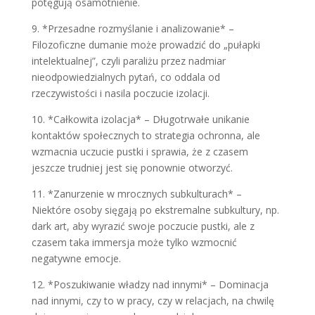
potęgują osamotnienie.
9. *Przesadne rozmyślanie i analizowanie* –
Filozoficzne dumanie może prowadzić do „pułapki
intelektualnej”, czyli paraliżu przez nadmiar
nieodpowiedzialnych pytań, co oddala od
rzeczywistości i nasila poczucie izolacji.
10. *Całkowita izolacja* – Długotrwałe unikanie
kontaktów społecznych to strategia ochronna, ale
wzmacnia uczucie pustki i sprawia, że z czasem
jeszcze trudniej jest się ponownie otworzyć.
11. *Zanurzenie w mrocznych subkulturach* –
Niektóre osoby sięgają po ekstremalne subkultury, np.
dark art, aby wyrazić swoje poczucie pustki, ale z
czasem taka immersja może tylko wzmocnić
negatywne emocje.
12. *Poszukiwanie władzy nad innymi* – Dominacja
nad innymi, czy to w pracy, czy w relacjach, na chwilę