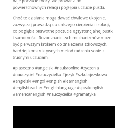
daje poczucie mocy, ale prowadzi do
powierzchownych relacji i pogłębia uczucie pustki.
Choć te działania mogą dawać chwilowe ukojenie,
zazwyczaj prowadzą do dalszego cierpienia i izolacji,
co pogłębia pierwotne poczucie egzystencjalnej pustki
i samotności. Rozpoznanie tych mechanizmów może
być pierwszym krokiem do znalezienia zdrowszych,
bardziej konstruktywnych metod radzenia sobie z
trudnymi uczuciami.
#piaseczno #angielski #naukaonline #zyczenia
#nauczyciel #nauczycielka #jezyk #szkolajezykowa
#angielski #angol #english #learnenglish
#englishteacher #englishlanguage #speakenglish
#americanenglish #nauczycielka #gramatyka