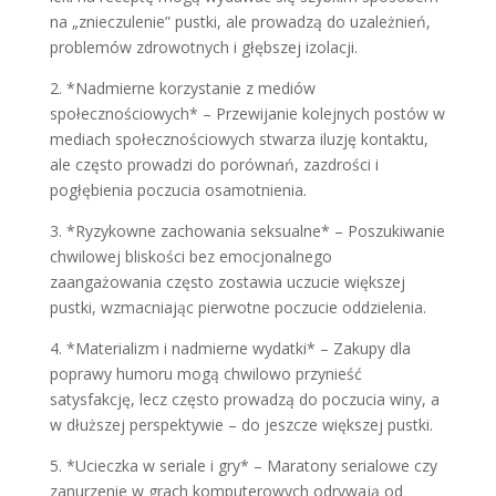
na „znieczulenie” pustki, ale prowadzą do uzależnień,
problemów zdrowotnych i głębszej izolacji.
2. *Nadmierne korzystanie z mediów
społecznościowych* – Przewijanie kolejnych postów w
mediach społecznościowych stwarza iluzję kontaktu,
ale często prowadzi do porównań, zazdrości i
pogłębienia poczucia osamotnienia.
3. *Ryzykowne zachowania seksualne* – Poszukiwanie
chwilowej bliskości bez emocjonalnego
zaangażowania często zostawia uczucie większej
pustki, wzmacniając pierwotne poczucie oddzielenia.
4. *Materializm i nadmierne wydatki* – Zakupy dla
poprawy humoru mogą chwilowo przynieść
satysfakcję, lecz często prowadzą do poczucia winy, a
w dłuższej perspektywie – do jeszcze większej pustki.
5. *Ucieczka w seriale i gry* – Maratony serialowe czy
zanurzenie w grach komputerowych odrywają od