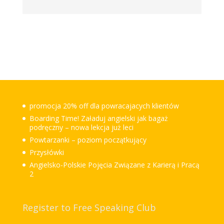
promocja 20% off dla powracajacych klientów
Boarding Time! Załaduj angielski jak bagaż
podręczny – nowa lekcja już leci
Powtarzanki – poziom początkujący
Przysłówki
Angielsko-Polskie Pojęcia Związane z Karierą i Pracą
2
Register to Free Speaking Club