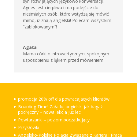
syn rozwijających językowo konwersacji.
Agnes jest cierpliwa i ma podejście do
nieśmiałych osób, które wstydzą się mówić
mimo, iż znają angielski! Polecam wszystkim
“zablokowanym”!
Agata
Mama córki o introwertycznym, spokojnym
usposobieniu z lękiem przed mówieniem
promocja 20% off dla powracajacych klientów
Boarding Time! Załaduj angielski jak bagaż
podręczny – nowa lekcja już leci
Powtarzanki – poziom początkujący
Przysłówki
Angielsko-Polskie Pojęcia Związane z Karierą i Pracą