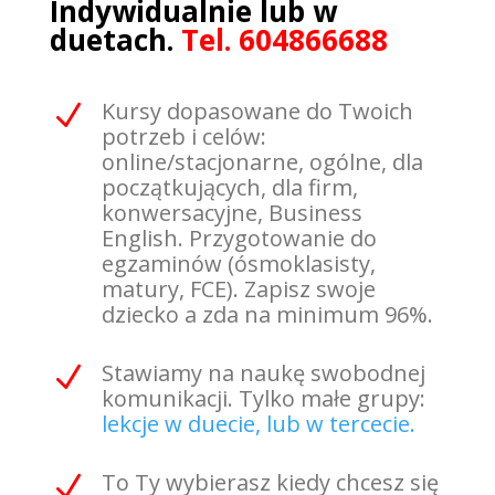
Indywidualnie lub w
duetach.
Tel. 604866688
Kursy dopasowane do Twoich
N
potrzeb i celów:
online/stacjonarne, ogólne, dla
początkujących, dla firm,
konwersacyjne, Business
English. Przygotowanie do
egzaminów (ósmoklasisty,
matury, FCE). Zapisz swoje
dziecko a zda na minimum 96%.
Stawiamy na naukę swobodnej
N
komunikacji. Tylko małe grupy:
lekcje w duecie, lub w tercecie.
To Ty wybierasz kiedy chcesz się
N