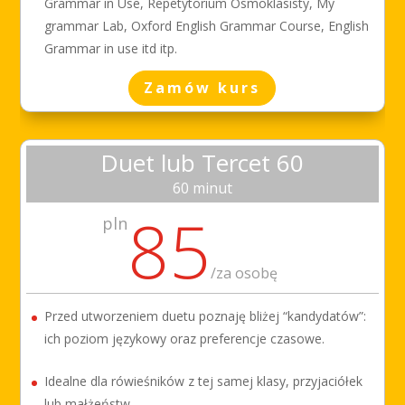
Grammar in Use, Repetytorium Ósmoklasisty, My
grammar Lab, Oxford English Grammar Course, English
Grammar in use itd itp.
Zamów kurs
Duet lub Tercet 60
60 minut
85
pln
/
za osobę
Przed utworzeniem duetu poznaję bliżej “kandydatów”:
ich poziom językowy oraz preferencje czasowe.
Idealne dla rówieśników z tej samej klasy, przyjaciółek
lub małżeństw.