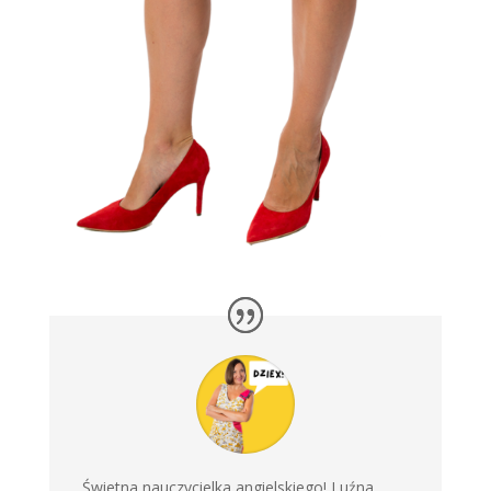
Świetna nauczycielka angielskiego! Luźna