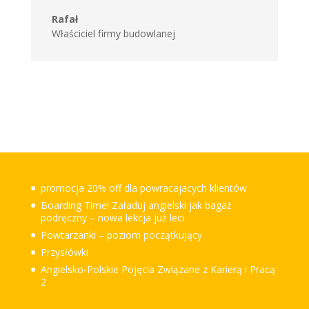
Rafał
Właściciel firmy budowlanej
promocja 20% off dla powracajacych klientów
Boarding Time! Załaduj angielski jak bagaż
podręczny – nowa lekcja już leci
Powtarzanki – poziom początkujący
Przysłówki
Angielsko-Polskie Pojęcia Związane z Karierą i Pracą
2