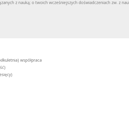
(kilkuletnia) współpraca
ość)
esięcy)