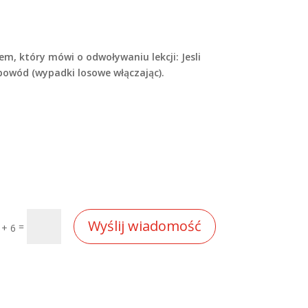
, który mówi o odwoływaniu lekcji: Jesli
 powód (wypadki losowe włączając).
Wyślij wiadomość
=
 + 6