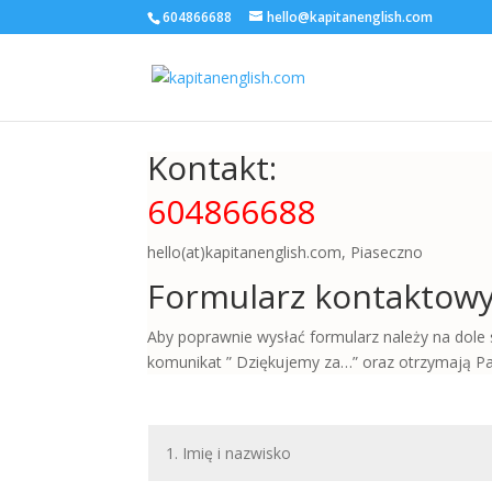
604866688
hello@kapitanenglish.com
Kontakt:
604866688
hello(at)kapitanenglish.com, Piaseczno
Formularz kontaktow
Aby poprawnie wysłać formularz należy na dole
komunikat ” Dziękujemy za…” oraz otrzymają P