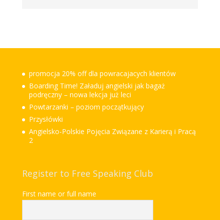
promocja 20% off dla powracajacych klientów
Boarding Time! Załaduj angielski jak bagaż
podręczny – nowa lekcja już leci
Powtarzanki – poziom początkujący
Przysłówki
Angielsko-Polskie Pojęcia Związane z Karierą i Pracą
2
Register to Free Speaking Club
First name or full name