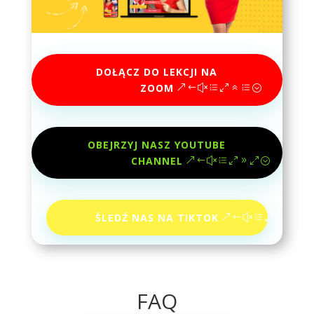
DOŁĄCZ DO LEKCJI NA
ZOOM
OBEJRZYJ NASZ YOUTUBE
CHANNEL
ŚLEDŹ NAS NA TIKTOK
FAQ