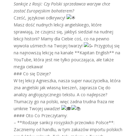
Sankcje z Rosji: Czy Polski sprzedawca warzyw chce
zostać Europejskim bohaterem?
Cześć, językowi odkrywcy!
Masz dość nudnych lekcji angielskiego, które
sprawiają, że czujesz się, jakbyś siedział na nudnej
lekcji historii? Mamy dla Ciebie coś, co na pewno
wywoła uśmiech na Twojej twarzy!
Przygotuj się
na najnowszą lekcję na kanale **Kapitan English** na
YouTube, która jest nie tylko pouczająca, ale także
mega ciekawa!
### Co się Dzieje?
W tej lekcji Agnieszka, nasza super nauczycielka, która
zna angielski jak własną kieszeń, zaprasza Cię do
analizy anglojęzycznego tekstu. A co najlepsze?
Tłumaczy go na polski, więc żadna trudna fraza nie
umknie Twojej uwadze!
#### Oto Co Przeczytamy:
– **Rodzaje sankcji rosyjskich przeciwko Polsce**:
Zaczniemy od handlu, w tym zakazów importu polskich