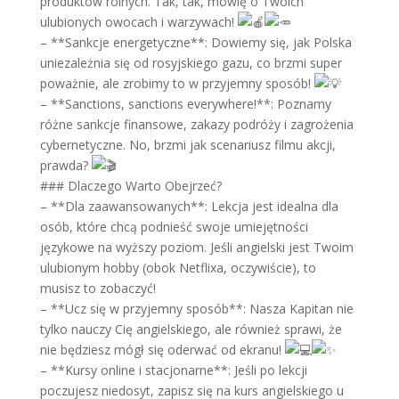
produktów rolnych. Tak, tak, mówię o Twoich
ulubionych owocach i warzywach!
– **Sankcje energetyczne**: Dowiemy się, jak Polska
uniezależnia się od rosyjskiego gazu, co brzmi super
poważnie, ale zrobimy to w przyjemny sposób!
– **Sanctions, sanctions everywhere!**: Poznamy
różne sankcje finansowe, zakazy podróży i zagrożenia
cybernetyczne. No, brzmi jak scenariusz filmu akcji,
prawda?
### Dlaczego Warto Obejrzeć?
– **Dla zaawansowanych**: Lekcja jest idealna dla
osób, które chcą podnieść swoje umiejętności
językowe na wyższy poziom. Jeśli angielski jest Twoim
ulubionym hobby (obok Netflixa, oczywiście), to
musisz to zobaczyć!
– **Ucz się w przyjemny sposób**: Nasza Kapitan nie
tylko nauczy Cię angielskiego, ale również sprawi, że
nie będziesz mógł się oderwać od ekranu!
– **Kursy online i stacjonarne**: Jeśli po lekcji
poczujesz niedosyt, zapisz się na kurs angielskiego u