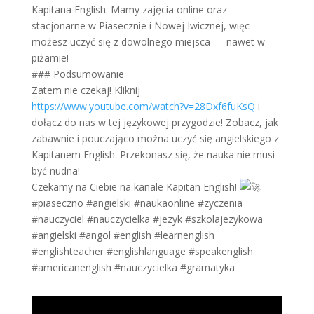
Kapitana English. Mamy zajęcia online oraz
stacjonarne w Piasecznie i Nowej Iwicznej, więc
możesz uczyć się z dowolnego miejsca — nawet w
piżamie!
### Podsumowanie
Zatem nie czekaj! Kliknij
https://www.youtube.com/watch?v=28Dxf6fuKsQ
i
dołącz do nas w tej językowej przygodzie! Zobacz, jak
zabawnie i pouczająco można uczyć się angielskiego z
Kapitanem English. Przekonasz się, że nauka nie musi
być nudna!
Czekamy na Ciebie na kanale Kapitan English!
#piaseczno #angielski #naukaonline #zyczenia
#nauczyciel #nauczycielka #jezyk #szkolajezykowa
#angielski #angol #english #learnenglish
#englishteacher #englishlanguage #speakenglish
#americanenglish #nauczycielka #gramatyka