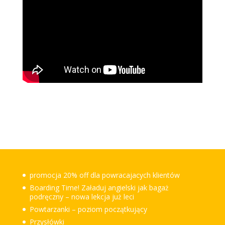
promocja 20% off dla powracajacych klientów
Boarding Time! Załaduj angielski jak bagaż
podręczny – nowa lekcja już leci
Powtarzanki – poziom początkujący
Przysłówki