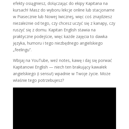
efekty osiągniesz, dołączając do ekipy Kapitana na
kursach! Masz do wyboru lekcje online lub stacjonarne
w Piasecznie lub Nowej Iwicznej, więc coś znajdziesz
niezależnie od tego, czy chcesz uczyć się z kanapy, czy
ruszyć się z domu. Kapitan English stawia na
praktyczne podejście, więc każde zajęcia to dawka
języka, humoru i tego niezbędnego angielskiego
„feelingu”.
Wbijaj na YouTube, weź notes, kawę i daj się porwać
Kapitanowi English — niech ten brakujący kawałek
angielskiego (i sensu!) wpadnie w Twoje życie. Może
właśnie tego potrzebujesz?