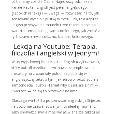
cóż, mamy coś dla Ciebie. Najnowszy odcinek na
kanale Kapitan English jest pełen angielskiego,
głębokich refleksji i — uwaga — rozwiązań na to, jak
sensownie wypełnić pustkę w życiu. Tak, tak! Kapitan
English przybywa na ratunek! I tym razem bierze na
warsztat temat pustki, samotności i tego, jak zrobić z
tych szarych myśli coś… no, bardziej kolorowego.
Lekcja na Youtube: Terapia,
filozofia i angielski w jednym!
W tej wyjątkowej lekcji Kapitan English (czyli człowiek,
który potrafi przetłumaczyć nawet skomplikowane
metafory na zrozumiały polski) zagłębia się w
anglojęzyczny tekst o tym, jak zdrowo radzić sobie z
samotnością i pustką. Temat niby ciężki, ale z nim —
uwierzcie — da się to przyswoić na luzie.
Dlaczego warto? Bo po pierwsze: angielski! Jeśli jesteś
na poziomie zaawansowanym, to idealny moment,
żeby sprawdzić swoje możliwości w analizie tekstu po