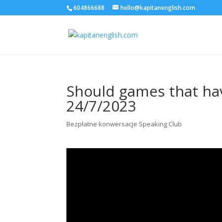
604866688
hello@kapitanenglish.com
Should games that ha
24/7/2023
Bezpłatne konwersacje Speaking Club