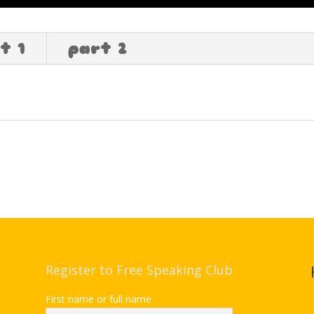
t 1
part 2
Register to Free Speaking Club
First name or full name