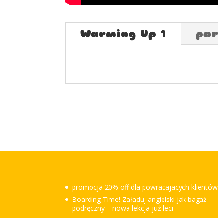
Warming Up 1
par
promocja 20% off dla powracajacych klientów
Boarding Time! Załaduj angielski jak bagaż
podręczny – nowa lekcja już leci