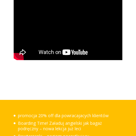
promocja 20% off dla powracajacych klientów
Boarding Time! Załaduj angielski jak bagaż
podręczny – nowa lekcja już leci