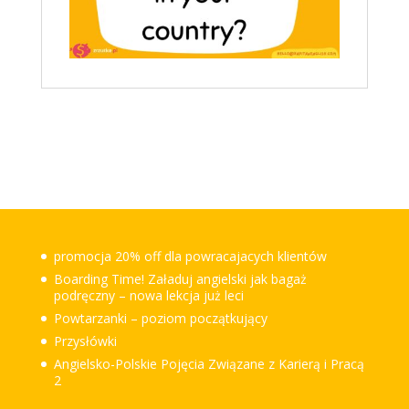
promocja 20% off dla powracajacych klientów
Boarding Time! Załaduj angielski jak bagaż
podręczny – nowa lekcja już leci
Powtarzanki – poziom początkujący
Przysłówki
Angielsko-Polskie Pojęcia Związane z Karierą i Pracą
2