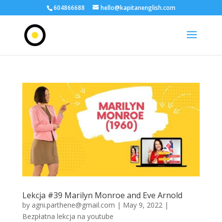
604866688
hello@kapitanenglish.com
Lekcja #39 Marilyn Monroe and Eve Arnold
by
agni.parthene@gmail.com
|
May 9, 2022
|
Bezpłatna lekcja na youtube