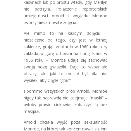
kasynach lub po prostu wtedy, gdy Marilyn
nie patrzyła. Połączenie reporterskich
umiejętności Arnold i wyglądu Monroe
tworzy niesamowite zdjęcia.
Ale mimo to na każdym zdjęciu –
niezależnie od tego, czy jest w letniej
sukience, grając w bilarda w 1960 roku, czy
zakładając górę od bikini na Long Island w
1955 roku – Monroe udaje się zachować
swoją pozę gwiazdki. Daje to wspaniałe
obrazy, ale jaki to musiał być dla niej
wysiłek, aby ciągle “grać”.
I pomimo wszystkich prób Arnold, Monroe
nigdy tak naprawdę nie zdejmuje “maski” –
byłoby prawie ciekawiej zobaczyć ją bez
makijażu.
Arnold chciała wyjść poza seksualność
Monroe, na której tak koncentrowali się inni