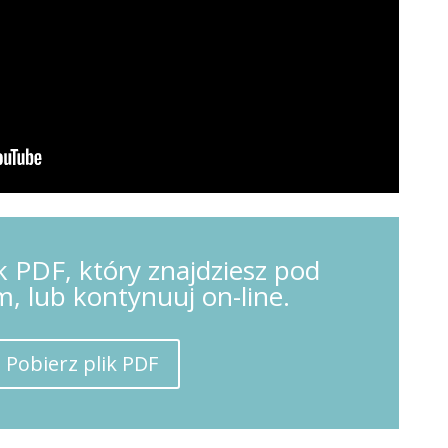
k PDF, który znajdziesz pod
m, lub kontynuuj on-line.
Pobierz plik PDF