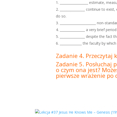
__________________ estimate, measur
________________ continue to exist,
do so.
_______________________ non-standa
________________ a very brief period
________________ despite the fact th
______________ the faculty by whi
Zadanie 4. Przeczytaj 
Zadanie 5. Posłuchaj p
o czym ona jest? Możes
pierwsze wrażenie po o