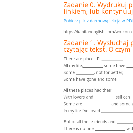
Zadanie 0. Wydrukuj pl
linkiem, lub kontynuuj
Pobierz plik z darmową lekcją w P
https://kapitanenglish.com/wp-cont
Zadanie 1. Wysłuchaj 
czytając tekst. O czy
There are places I’ll ____________
All my life,___________ some have ____
Some __________, not for better;
Some have gone and some __________
All these places had their ___________
With lovers and __________ I still can _
Some are _______________ and some ar
In my life I’ve loved ___________________
But of all these friends and _________
There is no one _________________ wit