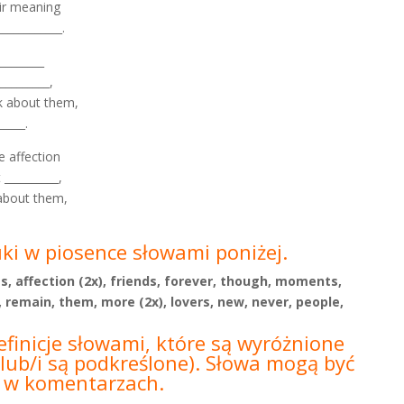
eir meaning
___________.
_________
_________,
ink about them,
_____.
se affection
 __________,
k about them,
uki w piosence słowami poniżej.
s, affection (2x), friends, forever, though, moments,
, remain, them, more (2x), lovers, new, never, people,
efinicje słowami, które są wyróżnione
lub/i są podkreślone).
Słowa mogą być
b w
komentarzach.