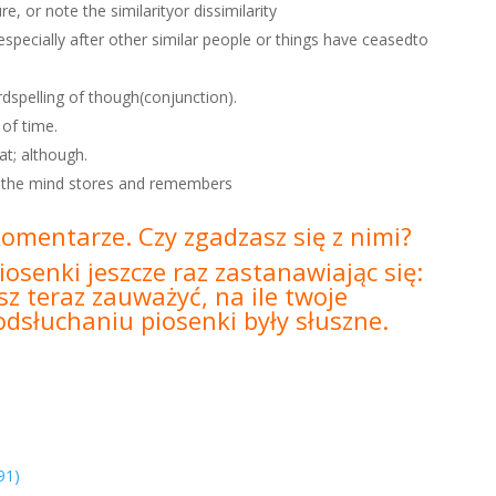
e, or note the similarityor dissimilarity
 especially after other similar people or things have ceasedto
rdspelling of though(conjunction).
 of time.
at; although.
ch the mind stores and remembers
komentarze. Czy zgadzasz się z nimi?
iosenki jeszcze raz zastanawiając się:
z teraz zauważyć, na ile twoje
dsłuchaniu piosenki były słuszne.