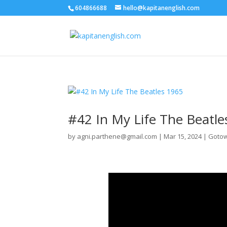
604866688
hello@kapitanenglish.com
#42 In My Life The Beatle
by
agni.parthene@gmail.com
|
Mar 15, 2024
|
Gotow