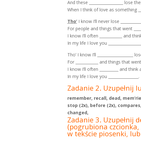
And these __________________ lose th
When I think of love as something __
Tho’
I know I’ll never lose __________
For people and things that went ____
I know I’ll often ____________ and th
In my life I love you _________________
Tho’ I know I’ll ___________________ lo
For ____________ and things that went
I know I’ll often __________ and thin
In my life I love you ________________.
Zadanie 2. Uzupełnij l
remember
,
recall, dead, mem’rie
stop (2x), before (2x), compares
changed,
Zadanie 3. Uzupełnij d
(pogrubiona czcionka, 
w tekście piosenki, lu