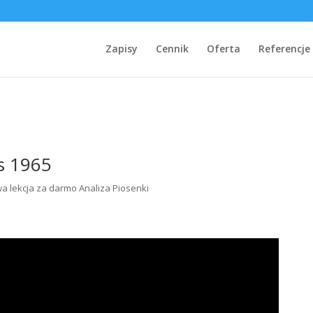
Zapisy
Cennik
Oferta
Referencje
s 1965
a lekcja za darmo Analiza Piosenki