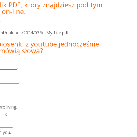
ik PDF, który znajdziesz pod tym
 on-line.
DF:
ent/uploads/2024/03/In-My-Life.pdf
piosenki z youtube jednocześnie
m mówią słowa?
_________.
_________.
__________
__________.
e living,
_ all.
_______
h you.