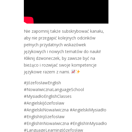
Nie zapomnij także subskrybować kanału,
aby nie przegapić kolejnych odcinków
pełnych przydatnych wskazówek
językowych i nowych tematów do nauki!
Kliknij dzwoneczek, by zawsze być na
bieżąco i rozwijać swoje kompetencje
językowe razem z nami.
#JózefosławEnglish
#NowaIwicznaLanguageSchool
#MysiadłoEnglishClasses
#AngielskiJózefosław
#AngielskiNowaIwiczna
#AngielskiMysiadło
#EnglishInJózefosław
#EnglishInNowaIwiczna
#EnglishInMysiadło
#LanguageLearningJózefosław