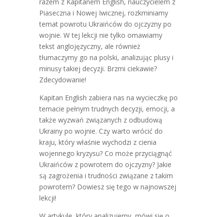
razem z Kapitanem English, nauczycielem z
Piaseczna i Nowej Iwicznej, rozkminiamy
temat powrotu Ukraińców do ojczyzny po
wojnie. W tej lekcji nie tylko omawiamy
tekst anglojęzyczny, ale również
tłumaczymy go na polski, analizując plusy i
minusy takiej decyzji. Brzmi ciekawie?
Zdecydowanie!
Kapitan English zabiera nas na wycieczkę po
temacie pełnym trudnych decyzji, emocji, a
także wyzwań związanych z odbudową
Ukrainy po wojnie. Czy warto wrócić do
kraju, który właśnie wychodzi z cienia
wojennego kryzysu? Co może przyciągnąć
Ukraińców z powrotem do ojczyzny? Jakie
są zagrożenia i trudności związane z takim
powrotem? Dowiesz się tego w najnowszej
lekcji!
W artykule, który analizujemy, mówi się o