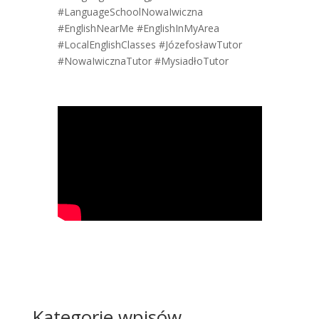
#LanguageSchoolNowaIwiczna
#EnglishNearMe
#EnglishInMyArea
#LocalEnglishClasses
#JózefosławTutor
#NowaIwicznaTutor
#MysiadłoTutor
Kategorie wpisów