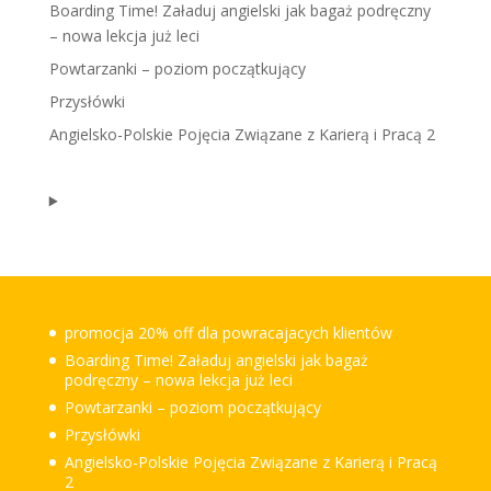
Boarding Time! Załaduj angielski jak bagaż podręczny
– nowa lekcja już leci
Powtarzanki – poziom początkujący
Przysłówki
Angielsko-Polskie Pojęcia Związane z Karierą i Pracą 2
promocja 20% off dla powracajacych klientów
Boarding Time! Załaduj angielski jak bagaż
podręczny – nowa lekcja już leci
Powtarzanki – poziom początkujący
Przysłówki
Angielsko-Polskie Pojęcia Związane z Karierą i Pracą
2