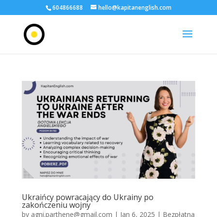
604866688
hello@kapitanenglish.com
Ukraińcy powracający do Ukrainy po
zakończeniu wojny
by
agni.parthene@gmail.com
|
Jan 6, 2025
|
Bezpłatna