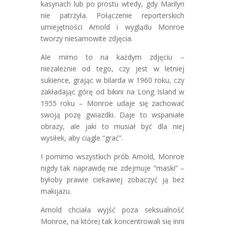
kasynach lub po prostu wtedy, gdy Marilyn
nie patrzyła. Połączenie reporterskich
umiejętności Arnold i wyglądu Monroe
tworzy niesamowite zdjęcia.
Ale mimo to na każdym zdjęciu –
niezależnie od tego, czy jest w letniej
sukience, grając w bilarda w 1960 roku, czy
zakładając górę od bikini na Long Island w
1955 roku – Monroe udaje się zachować
swoją pozę gwiazdki. Daje to wspaniałe
obrazy, ale jaki to musiał być dla niej
wysiłek, aby ciągle “grać”.
I pomimo wszystkich prób Arnold, Monroe
nigdy tak naprawdę nie zdejmuje “maski” –
byłoby prawie ciekawiej zobaczyć ją bez
makijażu.
Arnold chciała wyjść poza seksualność
Monroe, na której tak koncentrowali się inni