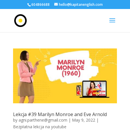
604866688
hello@kapitanenglish.com
Lekcja #39 Marilyn Monroe and Eve Arnold
by
agni.parthene@gmail.com
|
May 9, 2022
|
Bezpłatna lekcja na youtube