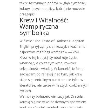
także fascynuąca podróż w głąb symboliki,
kultury i psychoanalizy, której nie możecie
przegapić!
Krew i Witalność:
Wampiryczna
Symbolika
W filmie “The Taste of Darkness” Kapitan
English przyjrzymy się niezwykle ważnemu
aspektowi mitologii wampirów — krwi.
Krew w tej tradycji symbolizuje życie,
witalność, a co za tym idzie, również
seksualność i władzę. W kontekście filmu,
zachęcam do refleksji nad tym, jak krew
staje się centralnym punktem nie tylko w
literaturze, ale także w naszych codziennych
życiach.
Wampirzy bohaterowie, tacy jak Dracula,
karmią się nie tylko dosłownym spożyciem
krwi, ale również symbolicznie naruszają