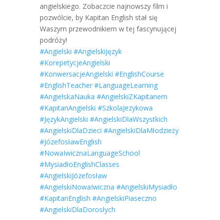
angielskiego. Zobaczcie najnowszy film i
pozwólcie, by Kapitan English stał się
Waszym przewodnikiem w tej fascynującej
podróży!
#Angielski
#AngielskiJęzyk
#KorepetycjeAngielski
#KonwersacjeAngielski
#EnglishCourse
#EnglishTeacher
#LanguageLearning
#AngielskaNauka
#AngielskiZKapitanem
#KapitanAngielski
#SzkolaJezykowa
#JęzykAngielski
#AngielskiDlaWszystkich
#AngielskiDlaDzieci
#AngielskiDlaMłodzieży
#JózefosławEnglish
#NowaIwicznaLanguageSchool
#MysiadłoEnglishClasses
#AngielskiJózefosław
#AngielskiNowaIwiczna
#AngielskiMysiadło
#KapitanEnglish
#AngielskiPiaseczno
#AngielskiDlaDorosłych