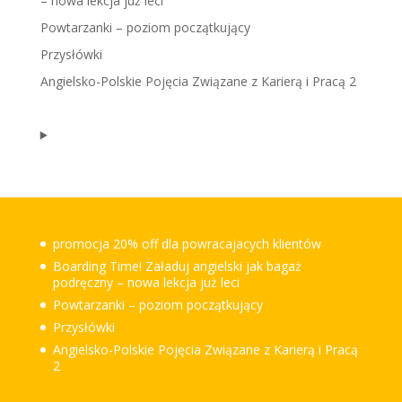
– nowa lekcja już leci
Powtarzanki – poziom początkujący
Przysłówki
Angielsko-Polskie Pojęcia Związane z Karierą i Pracą 2
promocja 20% off dla powracajacych klientów
Boarding Time! Załaduj angielski jak bagaż
podręczny – nowa lekcja już leci
Powtarzanki – poziom początkujący
Przysłówki
Angielsko-Polskie Pojęcia Związane z Karierą i Pracą
2