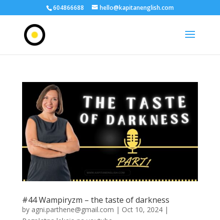
604866688
hello@kapitanenglish.com
#44 Wampiryzm – the taste of darkness
by
agni.parthene@gmail.com
|
Oct 10, 2024
|