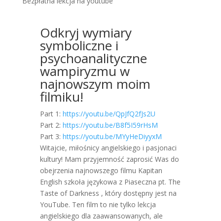
Bezpłatna lekcja na youtube
Odkryj wymiary
symboliczne i
psychoanalityczne
wampiryzmu w
najnowszym moim
filmiku!
Part 1:
https://youtu.be/QpJfQ2fJs2U
Part 2:
https://youtu.be/B8f5I59rHsM
Part
3:
https://youtu.be/MYyHeDiyyxM
Witajcie, miłośnicy angielskiego i pasjonaci
kultury! Mam przyjemność zaprosić Was do
obejrzenia najnowszego filmu Kapitan
English szkoła językowa z Piaseczna pt. The
Taste of Darkness , który dostępny jest na
YouTube. Ten film to nie tylko lekcja
angielskiego dla zaawansowanych, ale