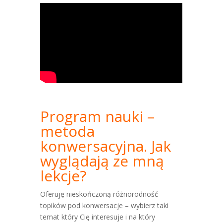
Program nauki –
metoda
konwersacyjna. Jak
wyglądają ze mną
lekcje?
Oferuję nieskończoną różnorodność
topików pod konwersacje – wybierz taki
temat który Cię interesuje i na który