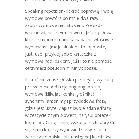
Speaking repetition- ilekroć poprawię Twoją
wymowę powtórz po mnie dwa razy i
zapisz wymowę nad słowem. Powiedz
własne zdanie z tym słowem. Jeśli są słowa,
które z uporem maniaka nadal niewłaściwie
wymawiasz (moje ulubione to: opposite,
just, use) przyklej sobie karteczkę z
wymową nad łóżkiem. Jeśli i to nie pomoże
otrzymasz pseudonim Mr Opposite.
Ilekroć nie znasz słówka przeczytaj wysłaną
przeze mnie definicję ang-ang, poznaj
wymowę (klikając ikonkę głośnika),
synonimy, antonimy i przykładową frazę
gdzie jest użyte. Zapisz swoje zdanie/frazę
w zeszycie z tym słowem, narysuj obrazek
kojarzący Ci się z nim, wykonaj ruch który Ci
się z nim kojarzy wypowiedz je w zdaniu.
Nie pisz po polsku. Na następnej lekcji użyj