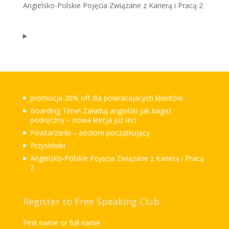
Angielsko-Polskie Pojęcia Związane z Karierą i Pracą 2
promocja 20% off dla powracajacych klientów
Boarding Time! Załaduj angielski jak bagaż
podręczny – nowa lekcja już leci
Powtarzanki – poziom początkujący
Przysłówki
Angielsko-Polskie Pojęcia Związane z Karierą i Pracą
2
Register to Free Speaking Club
First name or full name