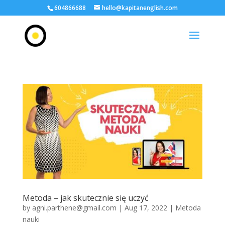
604866688
hello@kapitanenglish.com
Metoda – jak skutecznie się uczyć
by
agni.parthene@gmail.com
|
Aug 17, 2022
|
Metoda
nauki