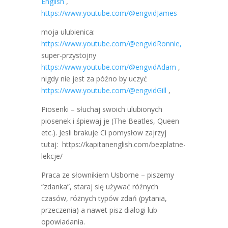
English
,
https://www.youtube.com/@engvidJames
moja ulubienica:
https://www.youtube.com/@engvidRonnie,
super-przystojny
https://www.youtube.com/@engvidAdam
,
nigdy nie jest za późno by uczyć
https://www.youtube.com/@engvidGill
,
Piosenki – słuchaj swoich ulubionych
piosenek i śpiewaj je (The Beatles, Queen
etc.). Jesli brakuje Ci pomysłow zajrzyj
tutaj: https://kapitanenglish.com/bezplatne-
lekcje/
Praca ze słownikiem Usborne – piszemy
“zdanka”, staraj się używać różnych
czasów, różnych typów zdań (pytania,
przeczenia) a nawet pisz dialogi lub
opowiadania.