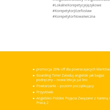
#LokalneKorepetycjeJęzykowe
#KorepetytorJózefosław
#KorepetytorNowaIwiczna
promocja 20% off dla powracajacych klientów
Boarding Time! Załaduj angielski jak bagaż
podręczny – nowa lekcja już leci
Powtarzanki – poziom początkujący
Przysłówki
Angielsko-Polskie Pojęcia Związane z Karierą i
Pracą 2