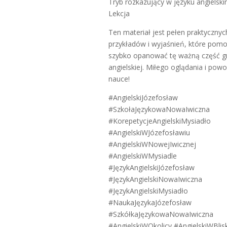
Tryb rozkazujący w języku angielski
Lekcja
Ten materiał jest pełen praktycznyc
przykładów i wyjaśnień, które po
szybko opanować tę ważną część g
angielskiej. Miłego oglądania i pow
nauce!
#AngielskiJózefosław
#SzkołaJęzykowaNowaIwiczna
#KorepetycjeAngielskiMysiadło
#AngielskiWJózefosławiu
#AngielskiWNowejIwicznej
#AngielskiWMysiadle
#JęzykAngielskiJózefosław
#JęzykAngielskiNowaIwiczna
#JęzykAngielskiMysiadło
#NaukaJęzykaJózefosław
#SzkółkaJęzykowaNowaIwiczna
#AngielskiWOkolicy #AngielskiWBlisk