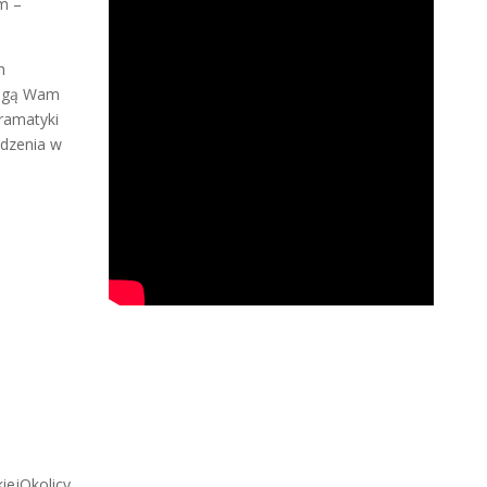
m –
h
mogą Wam
ramatyki
odzenia w
iejOkolicy