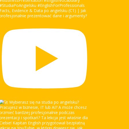
Facts, Evidence & Data po angielsku (C1) | Jak
profesjonalnie prezentować dane i argumenty?