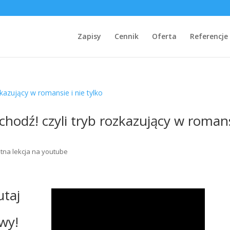
Zapisy
Cennik
Oferta
Referencje
hodź! czyli tryb rozkazujący w roman
tna lekcja na youtube
utaj
wy!