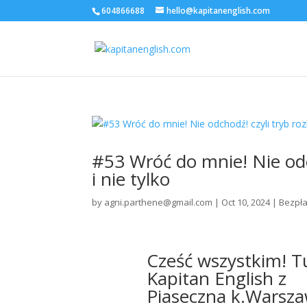
604866688
hello@kapitanenglish.com
#53 Wróć do mnie! Nie odc
i nie tylko
by
agni.parthene@gmail.com
|
Oct 10, 2024
|
Bezpła
Cześć wszystkim! T
Kapitan English z
Piaseczna k.Warsza