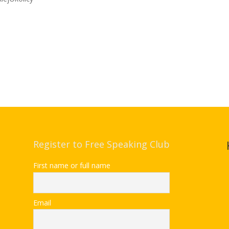
Register to Free Speaking Club
First name or full name
Email