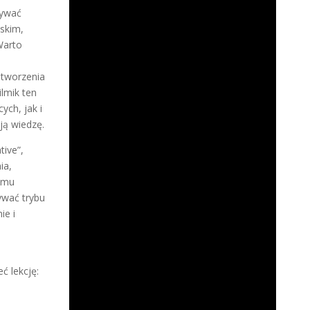
żywać
lskim,
Warto
 tworzenia
ilmik ten
ych, jak i
ją wiedzę.
tive”,
ia,
temu
żywać trybu
ie i
eć lekcję: