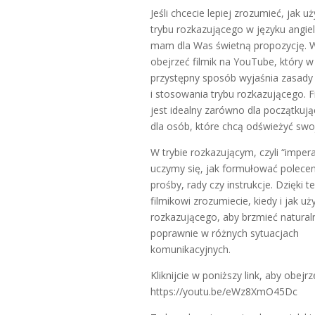
Jeśli chcecie lepiej zrozumieć, jak u
trybu rozkazującego w języku angie
mam dla Was świetną propozycję. 
obejrzeć filmik na YouTube, który w
przystępny sposób wyjaśnia zasady
i stosowania trybu rozkazującego. F
jest idealny zarówno dla początkując
dla osób, które chcą odświeżyć swo
W trybie rozkazującym, czyli “impera
uczymy się, jak formułować polecen
prośby, rady czy instrukcje. Dzięki 
filmikowi zrozumiecie, kiedy i jak u
rozkazującego, aby brzmieć naturaln
poprawnie w różnych sytuacjach
komunikacyjnych.
Kliknijcie w poniższy link, aby obejrz
https://youtu.be/eWz8XmO45Dc