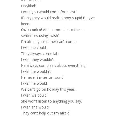
Przyklad:
I wish you would come for a visit.
If only they would realise how stupid they’ve
been.
Cwiczonko!
Add comments to these
sentences usingʻl wish’.
I’m afraid your father can’t come.
I wish he could.
They always come late.
I wish they wouldn’t.
He always complains about everything.
I wish he wouldn’t.
He never invites us round.
I wish he would.
We can’t go on holiday this year.
I wish we could.
She won’t listen to anything you say.
I wish she would.
They can’t help out I’m afraid.