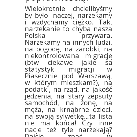
Wielokrotnie chcielibyśmy
by było inaczej, narzekamy
i wzdychamy ciężko. Tak,
narzekanie to chyba nasza
Polska przywara.
Narzekamy na innych ludzi,
na pogodę, na zarobki, na
niekontrolowana migrację
(btw ciekawe jakie są
statystyki migracji w
Piasecznie pod Warszawą,
w którym mieszkam?), na
podatki, na rząd, na jakość
jedzenia, na stary zepsuty
samochód, na żonę, na
męża, na krnąbrne dzieci,
na swoją sylwetkę…ta lista
nie ma końca!
Czy inne
nacje też tyle narzekają?
Dajcie znać w